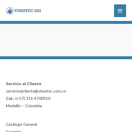
Ir
Menú
al
contenido
princi
Servicio al Cliente
servicioalcliente@vimatec.com.co
Cel.:
(+57) 316 4700910
Medellín – Colombia
Catálogo General
Garantía